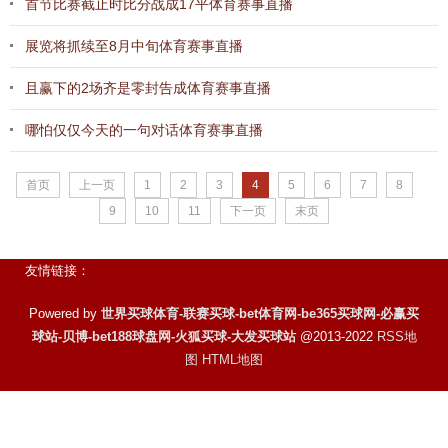
首节比赛截止时比分战成17平体育赛事直播
展览将抓续至8月中旬体育赛事直播
且赢下的2场齐是零封告成体育赛事直播
哪怕仅仅今天的一句对话体育赛事直播
首页
上一页
1
2
3
4
5
6
7
8
9
10
11
下一页
末页
友情链接：
Powered by
世界买球体育-联赛买球-bet体育网-be365买球网-必赢买
球站-贝博-bet188球盘网-火狐买球-大发买球站
@2013-2022
RSS地
图
HTML地图