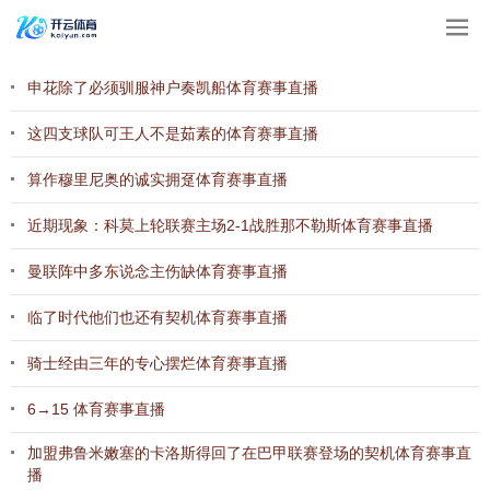
申花除了必须驯服神户奏凯船体育赛事直播
这四支球队可王人不是茹素的体育赛事直播
算作穆里尼奥的诚实拥趸体育赛事直播
近期现象：科莫上轮联赛主场2-1战胜那不勒斯体育赛事直播
曼联阵中多东说念主伤缺体育赛事直播
临了时代他们也还有契机体育赛事直播
骑士经由三年的专心摆烂体育赛事直播
6→15 体育赛事直播
加盟弗鲁米嫩塞的卡洛斯得回了在巴甲联赛登场的契机体育赛事直
播