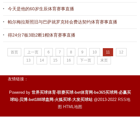
今天是他的60岁生辰体育赛事直播
帕尔梅拉斯照旧与巴萨就罗克转会费达契约体育赛事直播
得24分7板3助2断1帽体育赛事直播
首页
上一页
6
7
8
9
10
11
12
13
14
15
16
下一页
末页
友情链接：
Powered by
世界买球体育-联赛买球-bet体育网-be365买球网-必赢买
球站-贝博-bet188球盘网-火狐买球-大发买球站
@2013-2022
RSS地
图
HTML地图