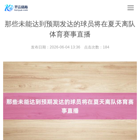
那些未能达到预期发达的球员将在夏天离队
体育赛事直播
发布日期：2026-06-04 13:36 点击次数：184