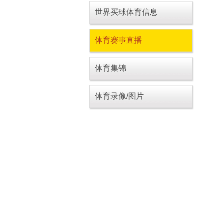
世界买球体育信息
体育赛事直播
体育集锦
体育录像/图片