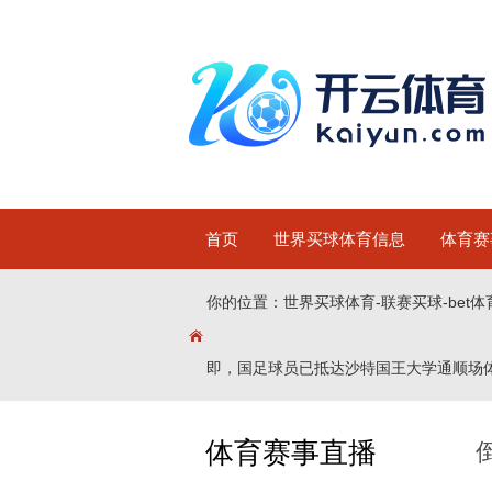
首页
世界买球体育信息
体育赛
你的位置：
世界买球体育-联赛买球-bet体育
即，国足球员已抵达沙特国王大学通顺场
体育赛事直播