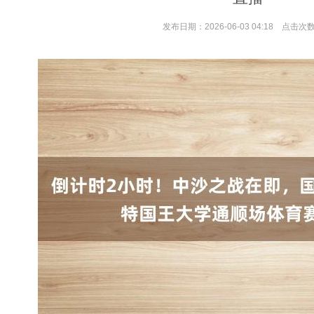
发布日期：2026-06-03 04:18 点击次