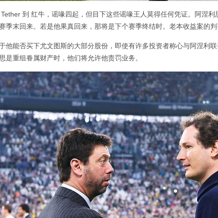
 Tether 到 红牛，谣喙四起，但目下这些谣喙王人莫得任何凭证。阿
赛季末回来。若是他果真回来，那将是下个赛季终结时。老本收益案的判
于他能否买下尤文图斯的大部分股份，即使有许多投资者称心与阿涅利联
思是重组眷属财产时，他们将允许他责罚业务。