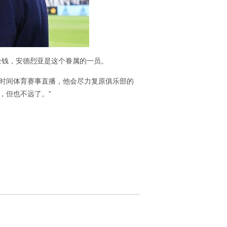
金钱，安德烈亚是这个眷属的一员。
时间体育赛事直播，他会尽力复原俱乐部的
，但也不远了。”