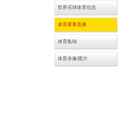
世界买球体育信息
体育赛事直播
体育集锦
体育录像/图片