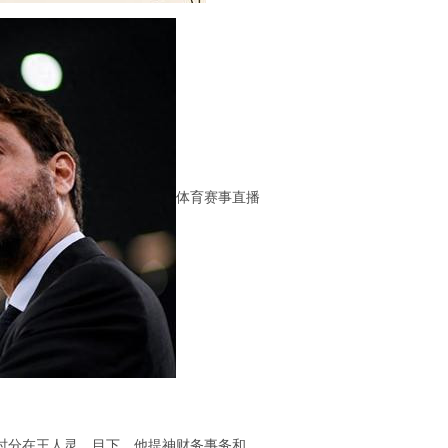
体育赛事直播
天时分在王人灵。目下，他提神财务事务和