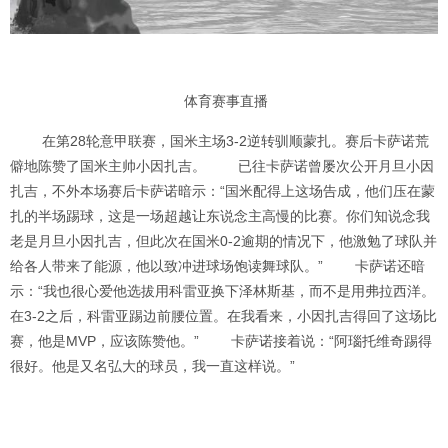
体育赛事直播
在第28轮意甲联赛，国米主场3-2逆转驯顺蒙扎。赛后卡萨诺荒
僻地陈赞了国米主帅小因扎吉。 已往卡萨诺曾屡次公开月旦小因
扎吉，不外本场赛后卡萨诺暗示：“国米配得上这场告成，他们压在蒙
扎的半场踢球，这是一场超越让东说念主高慢的比赛。你们知说念我
老是月旦小因扎吉，但此次在国米0-2逾期的情况下，他激勉了球队并
给各人带来了能源，他以致冲进球场饱读舞球队。” 卡萨诺还暗
示：“我也很心爱他选拔用科雷亚换下泽林斯基，而不是用弗拉西洋。
在3-2之后，科雷亚踢边前腰位置。在我看来，小因扎吉得回了这场比
赛，他是MVP，应该陈赞他。” 卡萨诺接着说：“阿瑙托维奇踢得
很好。他是又名弘大的球员，我一直这样说。”