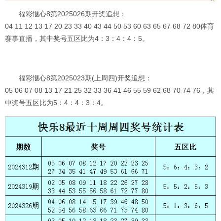
福彩惬心8第2025026期开奖追想：
04 11 12 13 17 20 23 33 40 43 44 50 53 60 63 65 67 68 72 80体育
赛事直播，其中奖号五区比为4：3：4：4：5。
福彩惬心8第2025023期(上周四)开奖追想：
05 06 07 08 13 17 21 25 32 33 36 41 46 55 59 62 68 70 74 76，其
中奖号五区比为5：4：4：3：4。