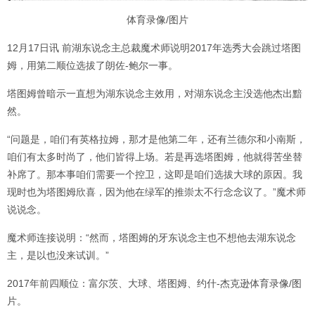
体育录像/图片
12月17日讯 前湖东说念主总裁魔术师说明2017年选秀大会跳过塔图
姆，用第二顺位选拔了朗佐-鲍尔一事。
塔图姆曾暗示一直想为湖东说念主效用，对湖东说念主没选他杰出黯
然。
“问题是，咱们有英格拉姆，那才是他第二年，还有兰德尔和小南斯，
咱们有太多时尚了，他们皆得上场。若是再选塔图姆，他就得苦坐替
补席了。那本事咱们需要一个控卫，这即是咱们选拔大球的原因。我
现时也为塔图姆欣喜，因为他在绿军的推崇太不行念念议了。”魔术师
说说念。
魔术师连接说明：“然而，塔图姆的牙东说念主也不想他去湖东说念
主，是以也没来试训。”
2017年前四顺位：富尔茨、大球、塔图姆、约什-杰克逊体育录像/图
片。