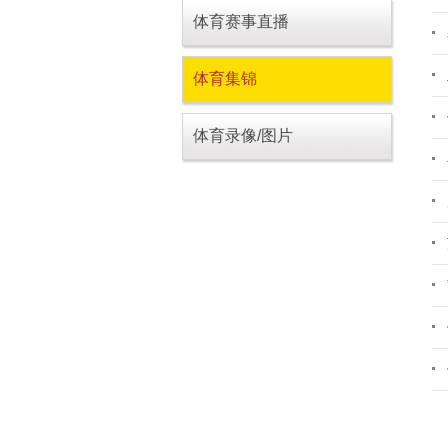
体育赛事直播
体育集锦
体育录像/图片