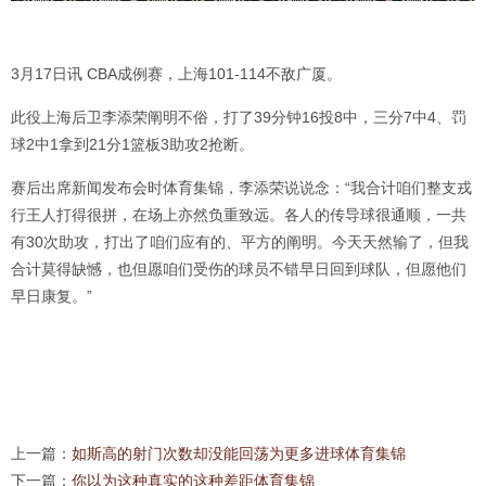
3月17日讯 CBA成例赛，上海101-114不敌广厦。
此役上海后卫李添荣阐明不俗，打了39分钟16投8中，三分7中4、罚
球2中1拿到21分1篮板3助攻2抢断。
赛后出席新闻发布会时体育集锦，李添荣说说念：“我合计咱们整支戎
行王人打得很拼，在场上亦然负重致远。各人的传导球很通顺，一共
有30次助攻，打出了咱们应有的、平方的阐明。今天天然输了，但我
合计莫得缺憾，也但愿咱们受伤的球员不错早日回到球队，但愿他们
早日康复。”
上一篇：
如斯高的射门次数却没能回荡为更多进球体育集锦
下一篇：
你以为这种真实的这种差距体育集锦