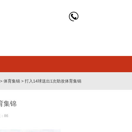
>
体育集锦
> 打入14球送出1次助攻体育集锦
育集锦
数：86