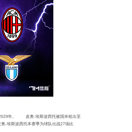
029年。 皮奥-埃斯波西托被国米租出至
奥-埃斯波西托本赛季为球队出战27场比