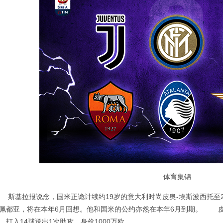
体育集锦
基拉报说念，国米正诡计续约19岁的意大利时尚皮奥-埃斯波西托至2
佩都亚，将在本年6月回想。他和国米的公约亦然在本年6月到期。 皮
，打入14球送出1次助攻，身价1000万欧。