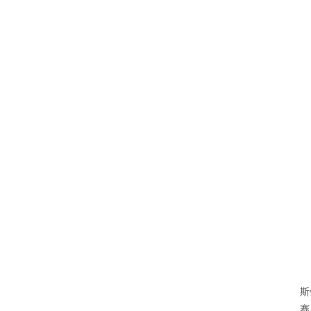
斯
斯
赛