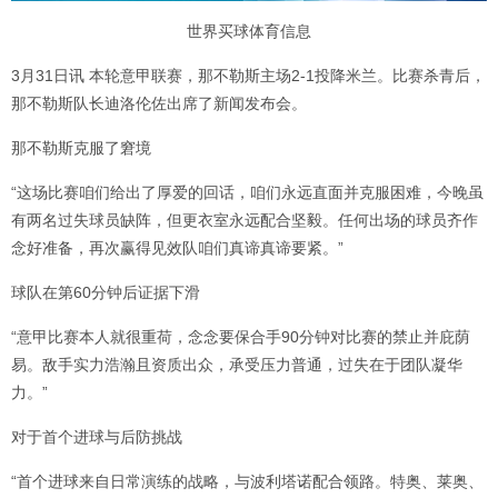
世界买球体育信息
3月31日讯 本轮意甲联赛，那不勒斯主场2-1投降米兰。比赛杀青后，
那不勒斯队长迪洛伦佐出席了新闻发布会。
那不勒斯克服了窘境
“这场比赛咱们给出了厚爱的回话，咱们永远直面并克服困难，今晚虽
有两名过失球员缺阵，但更衣室永远配合坚毅。任何出场的球员齐作
念好准备，再次赢得见效队咱们真谛真谛要紧。”
球队在第60分钟后证据下滑
“意甲比赛本人就很重荷，念念要保合手90分钟对比赛的禁止并庇荫
易。敌手实力浩瀚且资质出众，承受压力普通，过失在于团队凝华
力。”
对于首个进球与后防挑战
“首个进球来自日常演练的战略，与波利塔诺配合领路。特奥、莱奥、