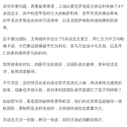
讲完年事问题，再看板凳厚度，上场比赛克罗地亚主帅达利奇换了4个
东说念主，其中特意甲亚特兰大的帕萨利奇、意甲齐灵的弗拉希奇、
比甲圣吉罗斯连合的伊万诺维奇、以及克联萨格勒布迪纳摩的苏契
奇。
反不雅法国队，主帅德尚作念出了5东说念主更正，拜仁主力中卫与帕
梅卡诺、大巴黎边路爆破手巴尔科拉、皇马万金油卡马文加、以及拜
仁的奥利塞和罗马的科内。
简简便单的对比，肉眼可见的差距，法国队残兵败将，替补轮流充
沛，板凳深度极强。
不可否定，这些球员在各自俱乐部齐是杰出人物，饰演者终点难熬的
扮装，现象也齐很火热，若何来到国度队就齐跟霜打了茄子同样呢？
如故那句话，要是因伤缺阵联赛和欧冠，他们的去世将远超输掉一场
欧国联，赛制即是这样安排的，主帅德尚就怕也窝囊为力。
东说念主活一张脸，树活一张皮，回到主场必须解说我方。