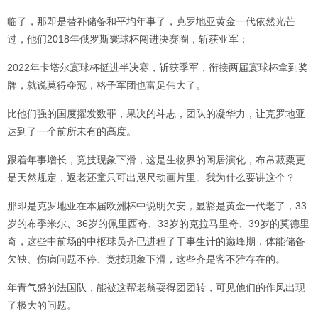
临了，那即是替补储备和平均年事了，克罗地亚黄金一代依然光芒
过，他们2018年俄罗斯寰球杯闯进决赛圈，斩获亚军；
2022年卡塔尔寰球杯挺进半决赛，斩获季军，衔接两届寰球杯拿到奖
牌，就说莫得夺冠，格子军团也富足伟大了。
比他们强的国度擢发数罪，果决的斗志，团队的凝华力，让克罗地亚
达到了一个前所未有的高度。
跟着年事增长，竞技现象下滑，这是生物界的闲居演化，布帛菽粟更
是天然规定，返老还童只可出咫尺动画片里。我为什么要讲这个？
那即是克罗地亚在本届欧洲杯中说明欠安，显豁是黄金一代老了，33
岁的布季米尔、36岁的佩里西奇、33岁的克拉马里奇、39岁的莫德里
奇，这些中前场的中枢球员齐已进程了干事生计的巅峰期，体能储备
欠缺、伤病问题不停、竞技现象下滑，这些齐是客不雅存在的。
年青气盛的法国队，能被这帮老翁耍得团团转，可见他们的作风出现
了极大的问题。