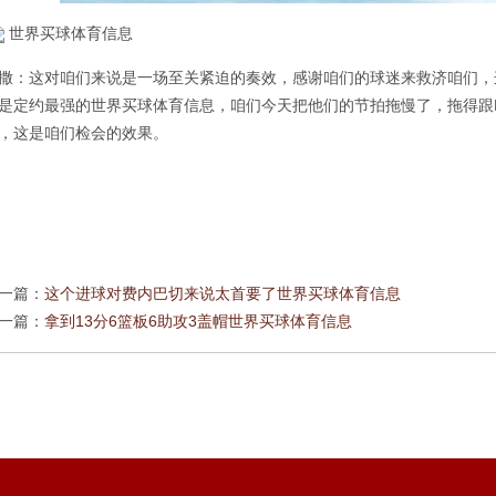
世界买球体育信息
撒：这对咱们来说是一场至关紧迫的奏效，感谢咱们的球迷来救济咱们，
是定约最强的世界买球体育信息，咱们今天把他们的节拍拖慢了，拖得跟
，这是咱们检会的效果。
一篇：
这个进球对费内巴切来说太首要了世界买球体育信息
一篇：
拿到13分6篮板6助攻3盖帽世界买球体育信息