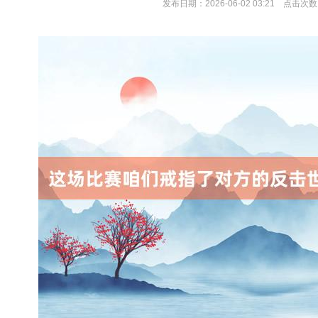
发布日期：2026-06-02 03:21 点击次数