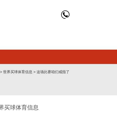
>
世界买球体育信息
> 这场比赛咱们戒指了
界买球体育信息