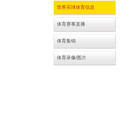
世界买球体育信息
体育赛事直播
体育集锦
体育录像/图片