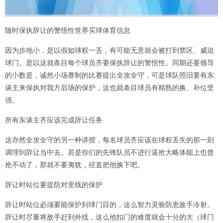
随时保执辞让的警悟性世界买球体育信息
因为步地小，是以假如球权一丢，有可能无意就会被打到禁区、威迫
球门。是以这就条目每个球员齐要保执辞让的警悟性。同期还要领导
的小数是，诚然小场赛制的比赛提出全攻全守，可是球队照旧要有东
谈主来保执对我方后场的保护，这也就条目球员有精熟的换、补位坚
强。
所有东谈主齐应该完成辞让任务
这亦然全攻全守的另一种讲授，每名球员齐应该在球权丢失的那一刻
调理到辞让当中去。若是你们的先锋队员不进行逼抢大略体能上也曾
抢不动了，那就不要夷犹，径直把他换下吧。
辞让时站位要提防对里线的保护
辞让时站位必须要能保护到球门目的，这么智力灵验防患敌手冷射。
辞让时尽量将敌手赶到外线，这么他扣门的难度就会十分的大（球门