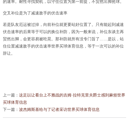
的速率。耐性寻找契机，以守住位置为第一前提，不贸然出脚抢球。
交叉补位是为了减速敌手的伏击速率
若是队友厄运被过掉，向前补位就更要站好位置了。只有能起到减速
伏击速率的后果等于可以的换位补防，因为一般来说，补位东谈主再
贸然出脚，会更容易被吃晃。那补防就所有没专门旨了……是以，站
住位置减速敌手的伏击速率世界买球体育信息，等于一次可以的补位
辞让。
上一篇：
这足以让看台上不雅战的吉姆·拉特克里夫爵士感到麻烦世界
买球体育信息
下一篇：
波杰姆斯基给与了记者采访世界买球体育信息