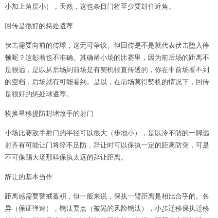
小加上角度小），天然，这也条目门将至少要封住近角。
回传是很好的惩处遴荐
伏击需要向前的传球，这无可争议。但回传是不是就代表伏击堕入停
顿呢？这彰着也不准确。其确凿小场的比赛里，因为前后场的距离不
是很远，是以从后场到前场是有契机径直传透的，你在中前场看不到
的空档，后场就有可能看到。是以，在前场莫得契机的情况下，回传
是很好的惩处球遴荐。
物换星移提防封堵敌手的射门
小场比赛敌手射门的半径可以很大（步地小），是以冷不防的一脚远
射齐有可能让门将猝不足防，辞让时可以保执一定的距离防突，可是
不可像踢大场那样保执太远的辞让距离。
辞让的基本当作
距离感需要警戒蓄积，但一般来说，保执一臂距离是相比合乎的。各
异（保证弹速），镌汰要点（被晃的风险镌汰），小步迁移保执迁移