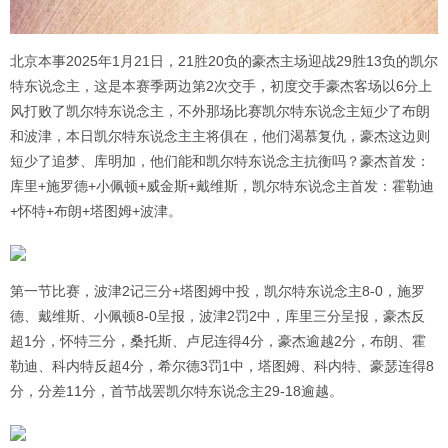
北京本事2025年1月21日，21胜20负的豪杰主场迎战29胜13负的凯尔
特东说念主，这是本赛季两边第2次交手，初度交手豪杰客场以6分上
风打败了凯尔特东说念主，不外那场比赛凯尔特东说念主短少了布朗
和波津，本日凯尔特东说念主主将俱在，他们渴慕复仇，豪杰这边则
短少了追梦、库明加，他们能和凯尔特东说念主抗衡吗？豪杰首发：
库里+施罗德+小佩顿+威金斯+戴维斯，凯尔特东说念主首发：霍勒迪
+怀特+布朗+塔图姆+波津。
第一节比赛，波津2记三分+塔图姆中投，凯尔特东说念主8-0，施罗
德、戴维斯、小佩顿8-0呈报，波津2罚2中，库里三分呈报，豪杰反
超1分，怀特三分，桑托斯、卢尼连得4分，豪杰逾越2分，布朗、霍
勒迪、科内特反超4分，希尔德3罚1中，塔图姆、科内特、豪瑟连得8
分，分差11分，首节战罢凯尔特东说念主29-18逾越。