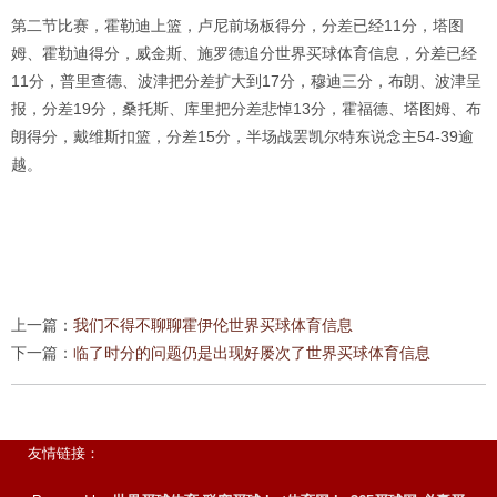
第二节比赛，霍勒迪上篮，卢尼前场板得分，分差已经11分，塔图
姆、霍勒迪得分，威金斯、施罗德追分世界买球体育信息，分差已经
11分，普里查德、波津把分差扩大到17分，穆迪三分，布朗、波津呈
报，分差19分，桑托斯、库里把分差悲悼13分，霍福德、塔图姆、布
朗得分，戴维斯扣篮，分差15分，半场战罢凯尔特东说念主54-39逾
越。
上一篇：
我们不得不聊聊霍伊伦世界买球体育信息
下一篇：
临了时分的问题仍是出现好屡次了世界买球体育信息
友情链接：